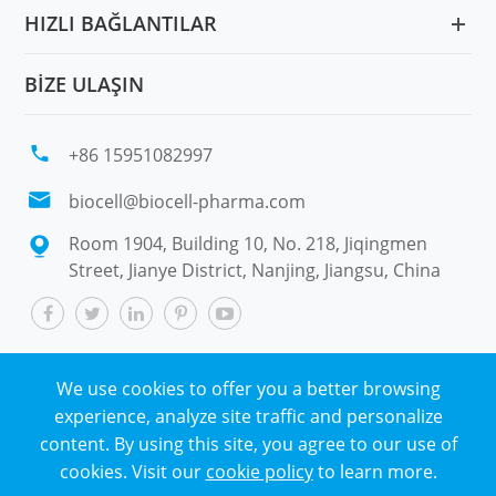
HIZLI BAĞLANTILAR
BIZE ULAŞIN

+86 15951082997

biocell@biocell-pharma.com
Room 1904, Building 10, No. 218, Jiqingmen

Street, Jianye District, Nanjing, Jiangsu, China
We use cookies to offer you a better browsing
Telif hakkı ©
Nanjing Biocell Environmental
experience, analyze site traffic and personalize
Technology Co., Ltd.
Tüm hakları saklıdır.
content. By using this site, you agree to our use of
Site haritası
|
Gizlilik politikası
cookies. Visit our
cookie policy
to learn more.