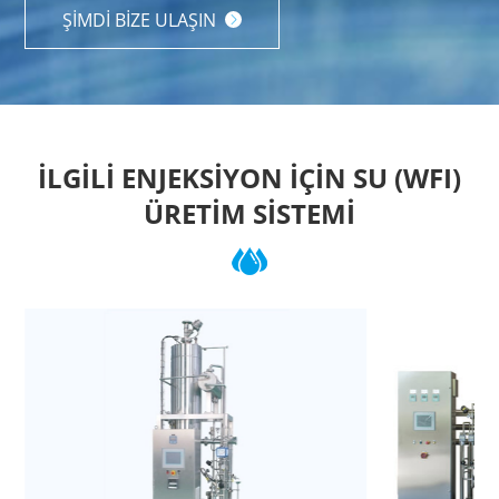
ŞIMDI BIZE ULAŞIN

İLGILI ENJEKSIYON IÇIN SU (WFI)
ÜRETIM SISTEMI