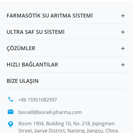
FARMASÖTIK SU ARITMA SISTEMI
ULTRA SAF SU SISTEMI
ÇÖZÜMLER
HIZLI BAĞLANTILAR
BIZE ULAŞIN

+86 15951082997

biocell@biocell-pharma.com
Room 1904, Building 10, No. 218, Jiqingmen

Street, Jianye District, Nanjing, Jiangsu, China