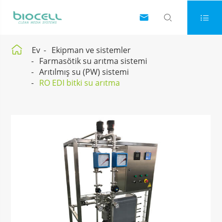




Ev
Ekipman ve sistemler
Farmasötik su arıtma sistemi
Arıtılmış su (PW) sistemi
RO EDI bitki su arıtma