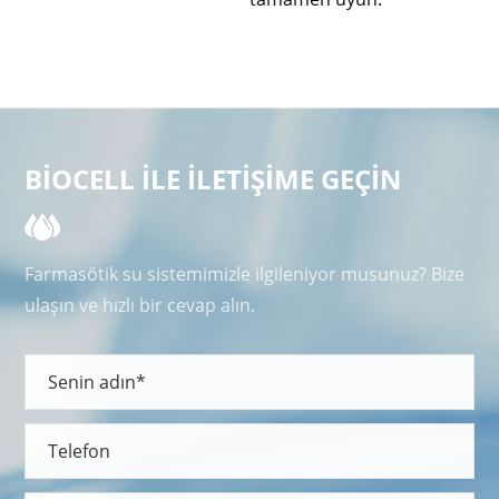
BIOCELL ILE ILETIŞIME GEÇIN
Farmasötik su sistemimizle ilgileniyor musunuz? Bize
ulaşın ve hızlı bir cevap alın.