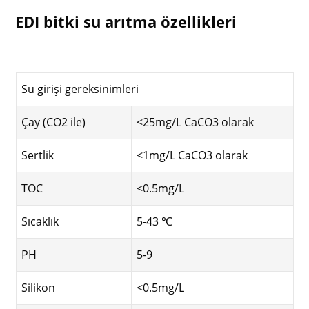
EDI bitki su arıtma özellikleri
Su girişi gereksinimleri
Çay (CO2 ile)
<25mg/L CaCO3 olarak
Sertlik
<1mg/L CaCO3 olarak
TOC
<0.5mg/L
Sıcaklık
5-43 ℃
PH
5-9
Silikon
<0.5mg/L