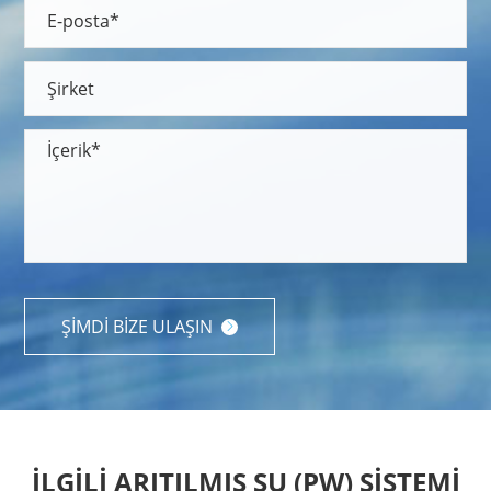
ŞIMDI BIZE ULAŞIN

İLGILI ARITILMIŞ SU (PW) SISTEMI