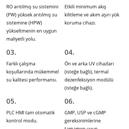
RO arıtılmış su sistemini
Etkili minimum akış
(PW) yüksek arıtılmış su
kilitleme ve akım aşırı yük
sistemine (HPW)
koruma cihazı.
yükseltmenin en uygun
maliyetli yolu.
03.
04.
Farklı çalışma
Ön ve arka UV cihazları
koşullarında mükemmel
(isteğe bağlı), termal
su kalitesi performansı.
dezenfeksiyon modülü
(isteğe bağlı).
05.
06.
PLC HMI tam otomatik
GMP, USP ve cGMP
kontrol modu.
gereksinimlerine
tamamen uyun.